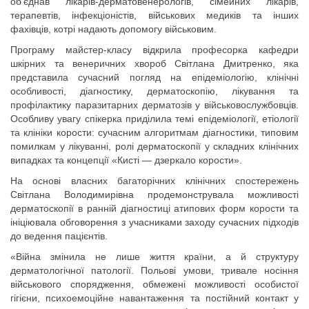
об’єднав лікарів-дерматовенерологів, сімейних лікарів,
терапевтів, інфекціоністів, військових медиків та інших
фахівців, котрі надають допомогу військовим.
Програму майстер-класу відкрила професорка кафедри
шкірних та венеричних хвороб Світлана Дмитренко, яка
представила сучасний погляд на епідеміологію, клінічні
особливості, діагностику, дерматоскопію, лікування та
профілактику паразитарних дерматозів у військовослужбовців.
Особливу увагу спікерка приділила темі епідеміології, етіології
та клініки корости: сучасним алгоритмам діагностики, типовим
помилкам у лікуванні, ролі дерматоскопії у складних клінічних
випадках та концепції «Кисті — дзеркало корости».
На основі власних багаторічних клінічних спостережень
Світлана Володимирівна продемонструвала можливості
дерматоскопії в ранній діагностиці атипових форм корости та
ініціювала обговорення з учасниками заходу сучасних підходів
до ведення пацієнтів.
«Війна змінила не лише життя країни, а й структуру
дерматологічної патології. Польові умови, тривале носіння
військового спорядження, обмежені можливості особистої
гігієни, психоемоційне навантаження та постійний контакт у