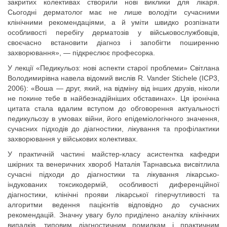
закритих колективах створили нові виклики для лікаря.
Сьогодні дерматолог має не лише володіти сучасними
клінічними рекомендаціями, а й уміти швидко розпізнати
особливості перебігу дерматозів у військовослужбовців,
своєчасно встановити діагноз і запобігти поширенню
захворювання», — підкреслює професорка.
У лекції «Педикульоз: нові аспекти старої проблеми» Світлана
Володимирівна навела відомий вислів R. Vander Stichele (ICP3,
2006): «Воша — друг, який, на відміну від інших друзів, ніколи
не покине тебе в найбезнадійніших обставинах». Ця іронічна
цитата стала вдалим вступом до обговорення актуальності
педикульозу в умовах війни, його епідеміологічного значення,
сучасних підходів до діагностики, лікування та профілактики
захворювання у військових колективах.
У практичній частині майстер-класу асистентка кафедри
шкірних та венеричних хвороб Наталія Тарнавська висвітлила
сучасні підходи до діагностики та лікування лікарсько-
індукованих токсикодермій, особливості диференційної
діагностики, клінічні прояви лікарської гіперчутливості та
алгоритми ведення пацієнтів відповідно до сучасних
рекомендацій. Значну увагу було приділено аналізу клінічних
випадків, типовим діагностичним помилкам і практичним